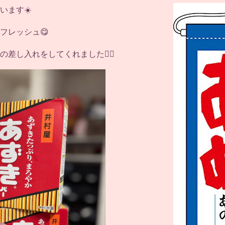
います☀️
フレッシュ😋
差し入れをしてくれました🙂‍↕️